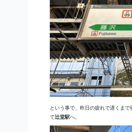
という事で、昨日の疲れで遅くまで
て
辻堂駅
へ。