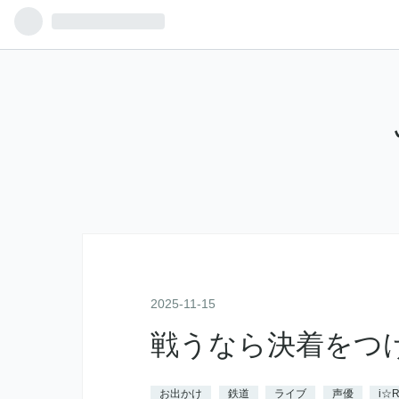
2025
-
11
-
15
戦うなら決着をつ
お出かけ
鉄道
ライブ
声優
i☆R