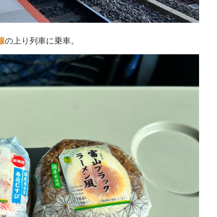
線
の上り列車に乗車。