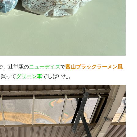
で、
辻堂駅
の
ニューデイズ
で
富山ブラック
ラーメン風
を買って
グリーン車
でしばいた。